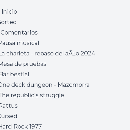
Inicio
Sorteo
 Comentarios
Pausa musical
La charleta - repaso del aÃ±o 2024
Mesa de pruebas
Bar bestial
 One deck dungeon - Mazomorra
The republic's struggle
Rattus
Cursed
Hard Rock 1977