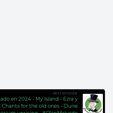
NEXT EPISODE
gado en 2024 - My Island - Ezra y
Chants for the old ones - Dune