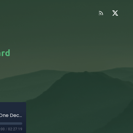
ard
119 - Repaso al año 2024 - Rock Hard 1977 - One Deck Dungeon - The Republic's Struggle - Rattus - #PlanMalvado
:00
/
02:27:19