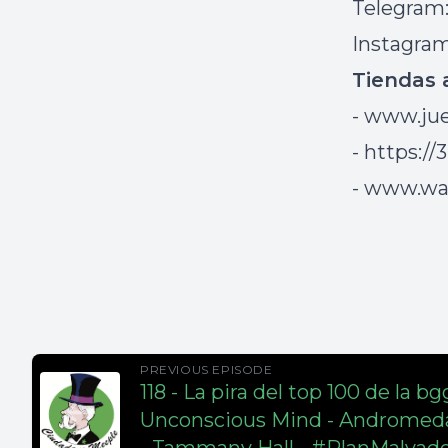
Telegram
Instagra
Tiendas 
-
www.jue
- https:/
- www.w
PREVIOUS EPISODE
118 - La pira del top 100 de la b
Unconscious Mind - Andromed