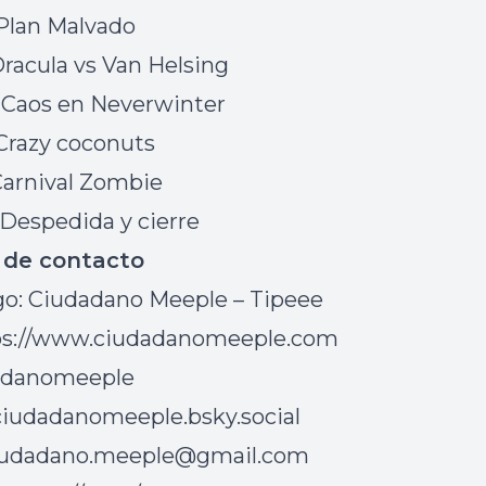
Plan Malvado
Dracula vs Van Helsing
 Caos en Neverwinter
Crazy coconuts
Carnival Zombie
Despedida y cierre
 de contacto
o: Ciudadano Meeple – Tipeee
tps://www.ciudadanomeeple.com
adanomeeple
ciudadanomeeple.bsky.social
iudadano.meeple@gmail.com