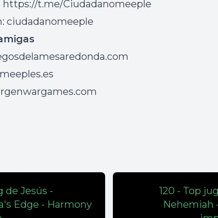
: https://t.me/Ciudadanomeeple
m: ciudadanomeeple
amigas
gosdelamesaredonda.com
/3meeples.es
argenwargames.com
gg de Jesús -
120 - Top ju
a's Edge - Harmony
Nehemiah - 