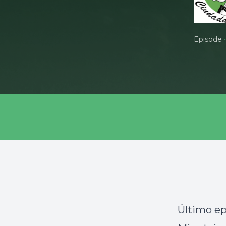
•
Episode
Último ep