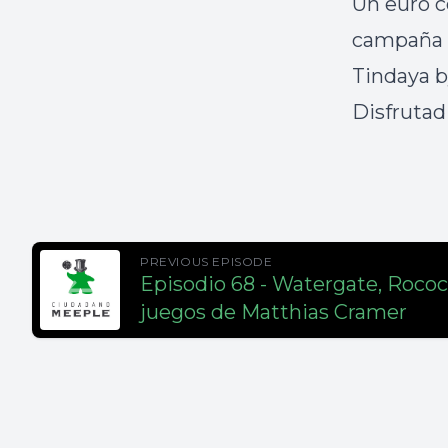
Un euro 
campaña 
Tindaya 
Disfrutad
PREVIOUS EPISODE
Episodio 68 - Watergate, Rococ
juegos de Matthias Cramer