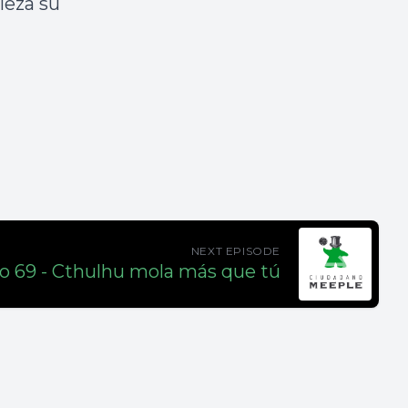
ieza su
NEXT EPISODE
o 69 - Cthulhu mola más que tú