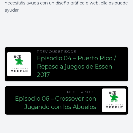
necesitáis ayuda con un diseño gráfico o web, ella os puede
ayudar.
PREVIOUS EPISODE
Episodio 04 – Puerto Rico /
Repaso a juegos de Essen
2017
NEXT EPISODE
Episodio 06 – Crossover con
Jugando con los Abuelos