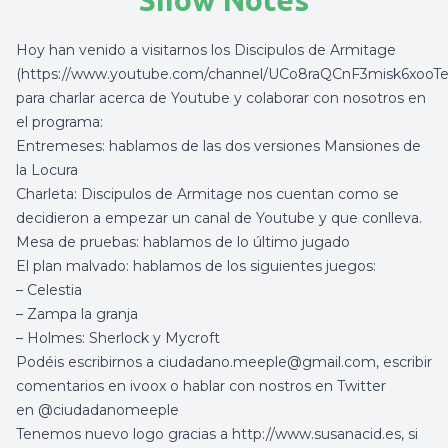
Show Notes
Hoy han venido a visitarnos los Discipulos de Armitage
(
https://www.youtube.com/channel/UCo8raQCnF3misk6xooT
para charlar acerca de Youtube y colaborar con nosotros en
el programa:
Entremeses: hablamos de las dos versiones Mansiones de
la Locura
Charleta: Discipulos de Armitage nos cuentan como se
decidieron a empezar un canal de Youtube y que conlleva.
Mesa de pruebas: hablamos de lo último jugado
El plan malvado: hablamos de los siguientes juegos:
– Celestia
– Zampa la granja
– Holmes: Sherlock y Mycroft
Podéis escribirnos a
ciudadano.meeple@gmail.com
, escribir
comentarios en ivoox o hablar con nostros en Twitter
en
@
ciudadanomeeple
Tenemos nuevo logo gracias a
http://www.susanacid.es
, si