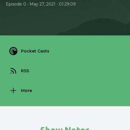
•
•
Episode 0
May 27, 2021
01:29:09
Pocket Casts
RSS
More