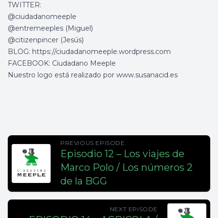
TWITTER:
@
ciudadanomeeple
@
entremeeples
(Miguel)
@citizenpincer (Jesús)
BLOG:
https://ciudadanomeeple.wordpress.com
FACEBOOK: Ciudadano Meeple
Nuestro logo está realizado por
www.susanacid.es
PREVIOUS EPISODE
Episodio 12 – Los viajes de
Marco Polo / Los números 2
de la BGG
NEXT EPISODE