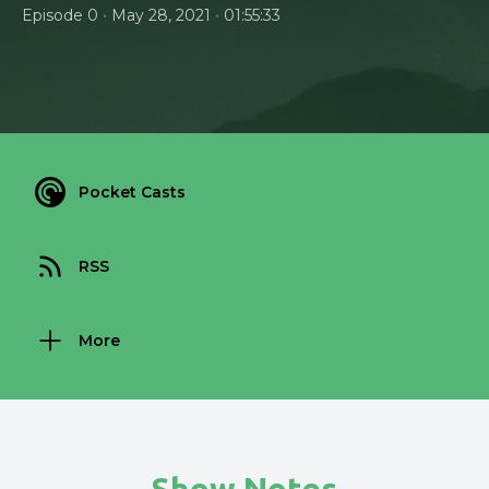
•
•
Episode 0
May 28, 2021
01:55:33
Pocket Casts
RSS
More