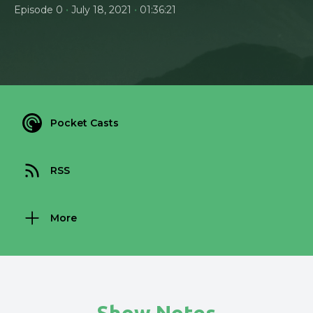
•
•
Episode 0
July 18, 2021
01:36:21
Pocket Casts
RSS
More