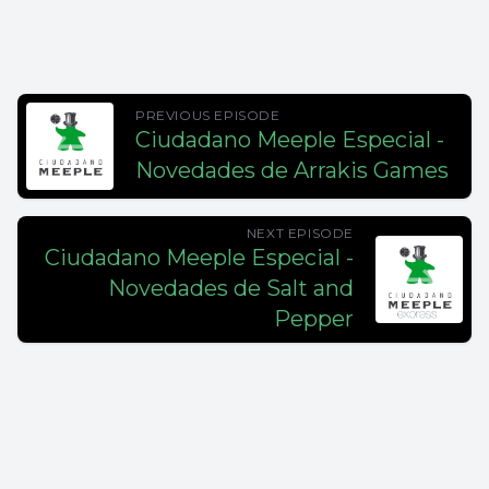
PREVIOUS EPISODE
Ciudadano Meeple Especial -
Novedades de Arrakis Games
NEXT EPISODE
Ciudadano Meeple Especial -
Novedades de Salt and
Pepper