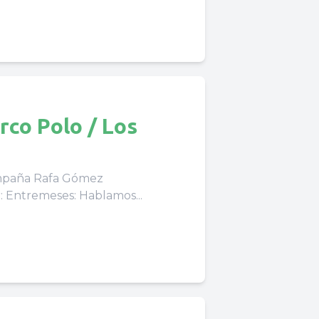
rco Polo / Los
ompaña Rafa Gómez
@rgmjugando Estos son los temas que vamos a tratar: Entremeses: Hablamos...