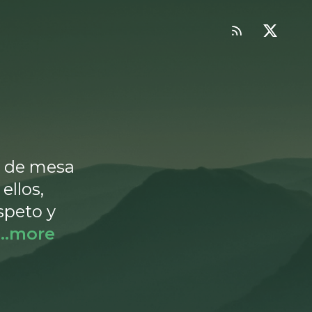
s de mesa
ellos,
speto y
...more