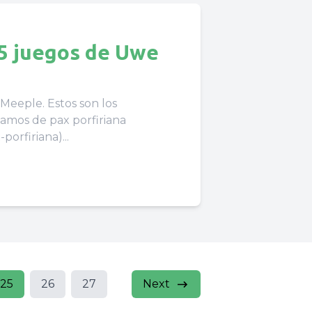
 5 juegos de Uwe
Meeple. Estos son los
amos de pax porfiriana
rfiriana)...
25
26
27
Next