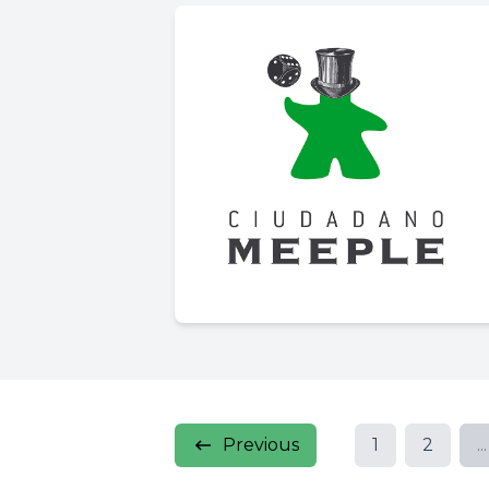
Previous
1
2
...