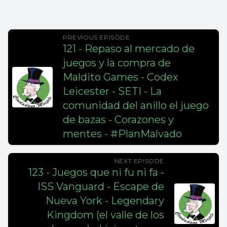
PREVIOUS EPISODE
121 - Repaso al mercado de
juegos y la compra de
Maldito Games - Codex
Leicester - SETI - La
comunidad del anillo el juego
de bazas - Corazones y
mentes - #PlanMalvado
NEXT EPISODE
123 - Juegos que ni fu ni fa -
ISS Vanguard - Escape de
Nueva York - Legendary
Kingdom (el valle de los