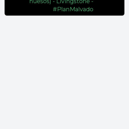
huesos) - Livingstone -
#PlanMalvado