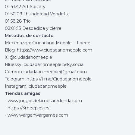
01:41:42 Art Society
01:50:09 Thunderoad Vendetta
01:58:28 Trio
02:01:13 Despedida y cierre
Metodos de contacto
Mecenazgo:
Ciudadano Meeple – Tipeee
Blog:
https://www.ciudadanomeeple.com
X: @ciudadanomeeple
Bluesky: ciudadanomeeple.bsky.social
Correo:
ciudadano.meeple@gmail.com
Telegram:
https://t.me/Ciudadanomeeple
Instagram: ciudadanomeeple
Tiendas amigas
-
www.juegosdelamesaredonda.com
-
https://3meeples.es
-
www.wargenwargames.com