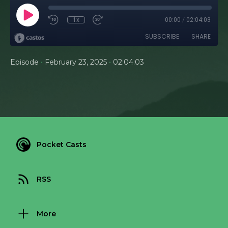
1x
00:00
/
02:04:03
SUBSCRIBE
SHARE
•
•
Episode
February 23, 2025
02:04:03
Pocket Casts
RSS
More