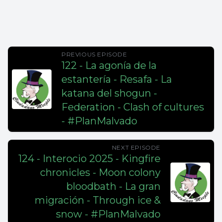
PREVIOUS EPISODE
122 - La agonía de la
estantería - Resafa - La
katana del shogun -
Federation - Clash of cultures
- #PlanMalvado
NEXT EPISODE
124 - Interocio 2025 - Kingfire
chronicles - Moon colony
bloodbath - La gran
migración - Through ice &
snow - #PlanMalvado