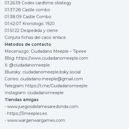
01:26:39 Codex cardtime strategy
01:37:28 Castle combo
01:38:09 Castle Combo
01:42:07 Kronologic 1920
01:51:22 Despedida y cierre
Conjuta fichas del caos:
enlace
Metodos de contacto
Mecenazgo:
Ciudadano Meeple – Tipeee
Blog:
https://www.ciudadanomeeple.com
X: @ciudadanomeeple
Bluesky: ciudadanomeeple.bsky.social
Correo:
ciudadano.meeple@gmail.com
Telegram:
https://t.me/Ciudadanomeeple
Instagram: ciudadanomeeple
Tiendas amigas
-
www.juegosdelamesaredonda.com
-
https://3meeples.es
-
www.wargenwargames.com