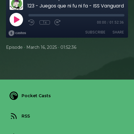
123 - Juegos que ni fu ni fa - ISS Vanguard - Escape de Nueva York - Legendary Kingdom (el valle de los huesos) - Livingstone - #PlanMalvado
1x
00:00
/
01:52:36
SUBSCRIBE
SHARE
•
•
Episode
March 16, 2025
01:52:36
Pocket Casts
RSS